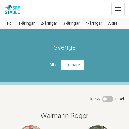
Toggle
navigat
Föl
1-åringar
2-åringar
3-åringar
4-åringar
Äldre
Sverige
Alla
Tränare
Ikonvy
Tabell
Walmann Roger