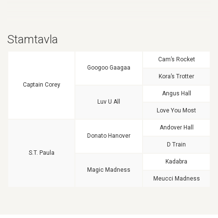
Stamtavla
Cam’s Rocket
Googoo Gaagaa
Kora’s Trotter
Captain Corey
Angus Hall
Luv U All
Love You Most
Andover Hall
Donato Hanover
D Train
S.T. Paula
Kadabra
Magic Madness
Meucci Madness