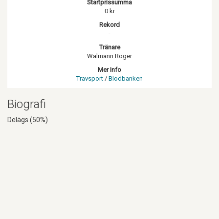
Startprissumma
0 kr
Rekord
-
Tränare
Walmann Roger
Mer Info
Travsport
/
Blodbanken
Biografi
Delägs (50%)