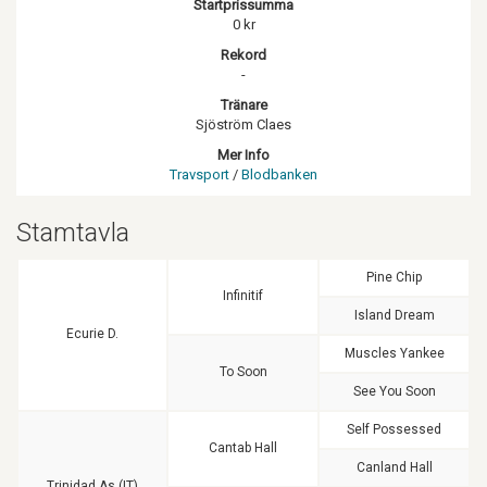
Startprissumma
0 kr
Rekord
-
Tränare
Sjöström Claes
Mer Info
Travsport
/
Blodbanken
Stamtavla
Pine Chip
Infinitif
Island Dream
Ecurie D.
Muscles Yankee
To Soon
See You Soon
Self Possessed
Cantab Hall
Canland Hall
Trinidad As (IT)