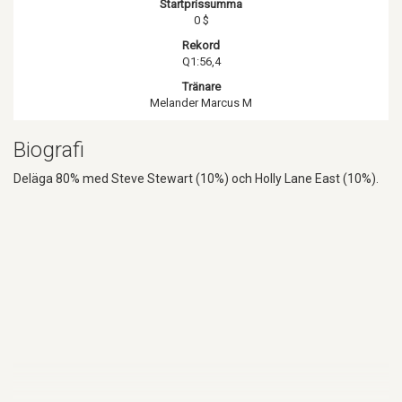
Startprissumma
0 $
Rekord
Q1:56,4
Tränare
Melander Marcus M
Biografi
Deläga 80% med Steve Stewart (10%) och Holly Lane East (10%).