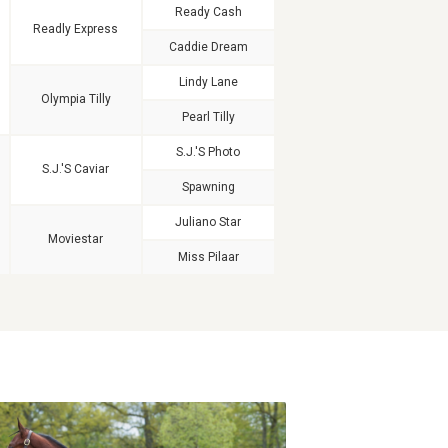
Ready Cash
Readly Express
Caddie Dream
Lindy Lane
Olympia Tilly
Pearl Tilly
S.J.'s Photo
S.J.'s Caviar
Spawning
Juliano Star
Moviestar
Miss Pilaar