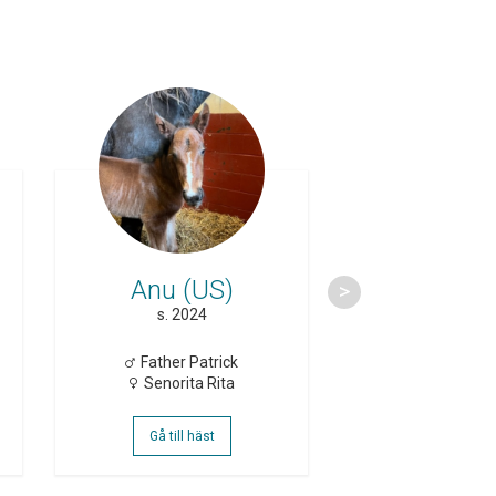
Anu (US)
Avalanc
s. 2024
h. 2024
Father Patrick
Ready C
Senorita Rita
Southwind 
Gå till häst
Gå till häs