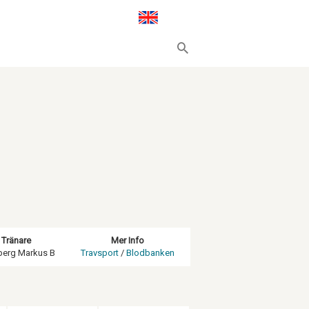
Tränare
Mer Info
berg Markus B
Travsport
/
Blodbanken