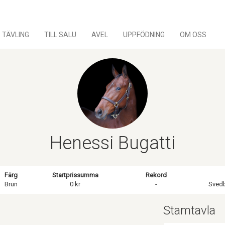
TÄVLING
TILL SALU
AVEL
UPPFÖDNING
OM OSS
Henessi Bugatti
Färg
Startprissumma
Rekord
Brun
0 kr
-
Sved
Stamtavla