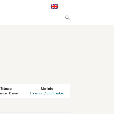
Tränare
Mer Info
rsten Daniel
Travsport
/
Blodbanken