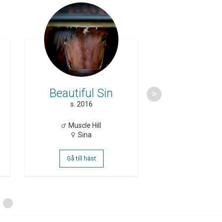
Avelshing
Beautiful Sin
Bedazzle
s. 2016
h. 2019
Muscle Hill
Brillantis
Sina
Out Of The 
Gå till häst
Gå till häs
17