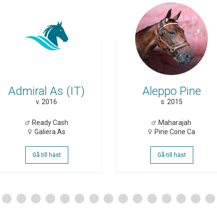
Admiral As (IT)
Aleppo Pine
v. 2016
s. 2015
Ready Cash
Maharajah
Galiera As
Pine Cone Ca
Gå till häst
Gå till häst
2
3
4
5
6
7
8
9
10
11
12
13
14
15
16