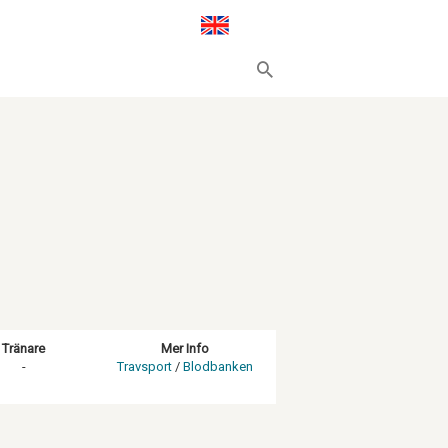
Tränare
Mer Info
-
Travsport
/
Blodbanken