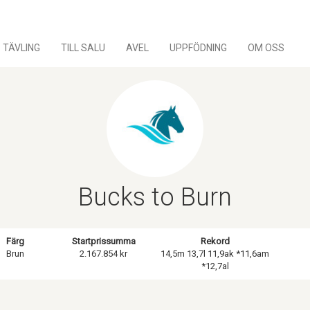
TÄVLING
TILL SALU
AVEL
UPPFÖDNING
OM OSS
Bucks to Burn
Färg
Startprissumma
Rekord
Brun
2.167.854 kr
14,5m 13,7l 11,9ak *11,6am
*12,7al