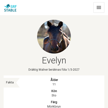
Toggle
navigat
Evelyn
Dräktig Walner beräknas föla 1/3-2027
Ålder
Fakta
11
Kön
Sto
Färg
Mörkbrun