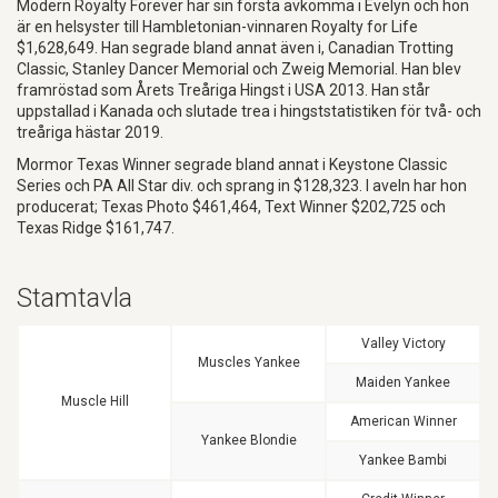
Modern Royalty Forever har sin första avkomma i Evelyn och hon
är en helsyster till Hambletonian-vinnaren Royalty for Life
$1,628,649. Han segrade bland annat även i, Canadian Trotting
Classic, Stanley Dancer Memorial och Zweig Memorial. Han blev
framröstad som Årets Treåriga Hingst i USA 2013. Han står
uppstallad i Kanada och slutade trea i hingststatistiken för två- och
treåriga hästar 2019.
Mormor Texas Winner segrade bland annat i Keystone Classic
Series och PA All Star div. och sprang in $128,323. I aveln har hon
producerat; Texas Photo $461,464, Text Winner $202,725 och
Texas Ridge $161,747.
Stamtavla
Valley Victory
Muscles Yankee
Maiden Yankee
Muscle Hill
American Winner
Yankee Blondie
Yankee Bambi