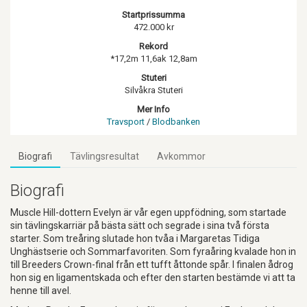
Startprissumma
472.000 kr
Rekord
*17,2m 11,6ak 12,8am
Stuteri
Silvåkra Stuteri
Mer Info
Travsport
/
Blodbanken
Biografi
Tävlingsresultat
Avkommor
Biografi
Muscle Hill-dottern Evelyn är vår egen uppfödning, som startade
sin tävlingskarriär på bästa sätt och segrade i sina två första
starter. Som treåring slutade hon tvåa i Margaretas Tidiga
Unghästserie och Sommarfavoriten. Som fyraåring kvalade hon in
till Breeders Crown-final från ett tufft åttonde spår. I finalen ådrog
hon sig en ligamentskada och efter den starten bestämde vi att ta
henne till avel.