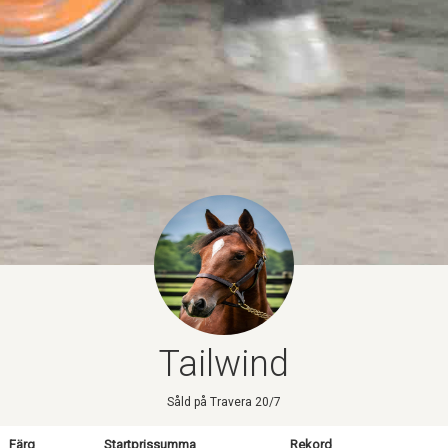
Tailwind
Såld på Travera 20/7
Färg
Startprissumma
Rekord