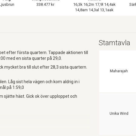
Ljusbrun
338.477 kr
16,3k 16,2m 17,9l 14,4ak
Sär
14,8am 14,3al 13,1aak
Stamtavla
t efter första quartern. Tappade aktionen till
00 med en sista quarter på 29,0.
 mycket bra till slut efter 28,3 sista quartern.
Maharajah
en. Låg sist hela vägen och kom aldrig in i
mål på 1:59,0
 sjätte häst. Gick ok över upploppet och
Unika Wind