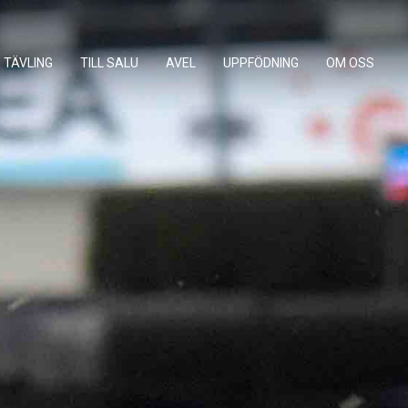
TÄVLING
TILL SALU
AVEL
UPPFÖDNING
OM OSS