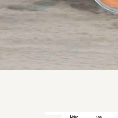
Ålder
Kön