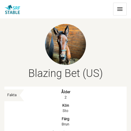
Toggle
navigat
Blazing Bet (US)
Ålder
Fakta
2
Kön
Sto
Färg
Brun