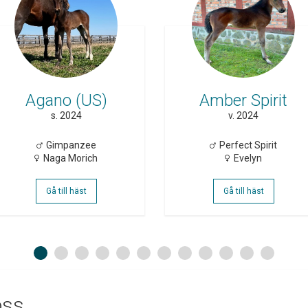
Agano (US)
Amber Spirit
s. 2024
v. 2024
Gimpanzee
Perfect Spirit
Naga Morich
Evelyn
Gå till häst
Gå till häst
1
2
3
4
5
6
7
8
9
10
11
12
oss