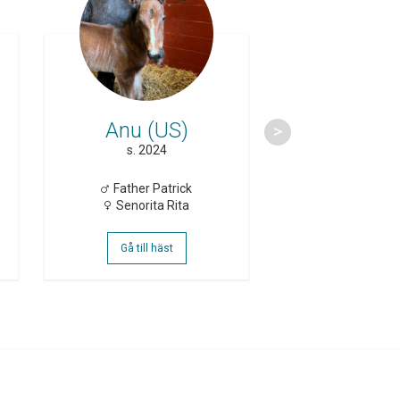
Anu (US)
Avalanc
s. 2024
h. 2024
Father Patrick
Ready C
Senorita Rita
Southwind 
Gå till häst
Gå till häs