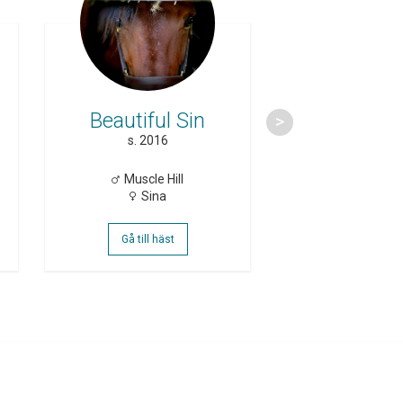
Avelshing
Beautiful Sin
Bedazzle
s. 2016
h. 2019
Muscle Hill
Brillantis
Sina
Out Of The 
Gå till häst
Gå till häs