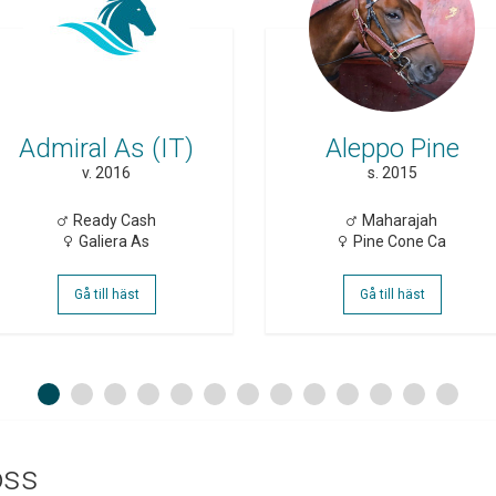
Admiral As (IT)
Aleppo Pine
v. 2016
s. 2015
Ready Cash
Maharajah
Galiera As
Pine Cone Ca
Gå till häst
Gå till häst
1
2
3
4
5
6
7
8
9
10
11
12
13
oss