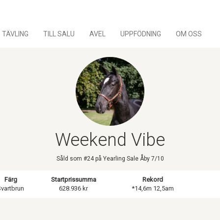
TÄVLING
TILL SALU
AVEL
UPPFÖDNING
OM OSS
Weekend Vibe
Såld som #24 på Yearling Sale Åby 7/10
Färg
Startprissumma
Rekord
Svartbrun
628.936 kr
*14,6m 12,5am