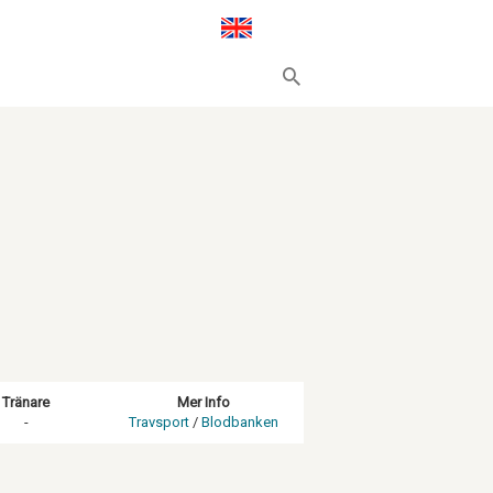
Tränare
Mer Info
-
Travsport
/
Blodbanken