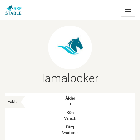
Toggle
navigat
Iamalooker
Ålder
Fakta
10
Kön
Valack
Färg
Svartbrun