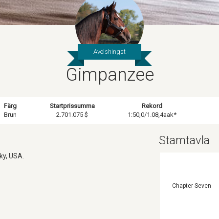
Avelshingst
Gimpanzee
Färg
Startprissumma
Rekord
Brun
2.701.075 $
1:50,0/1.08,4aak*
Stamtavla
ky, USA.
Chapter Seven