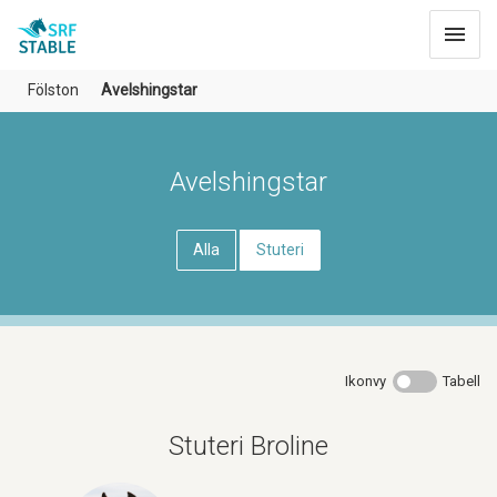
Toggle
navigat
Fölston
Avelshingstar
Avelshingstar
Alla
Stuteri
Ikonvy
Tabell
Stuteri Broline