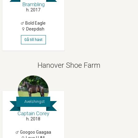
Brambling
h. 2017
Bold Eagle
Deepdish
Gå till häst
Hanover Shoe Farm
Avelshingst
Captain Corey
h. 2018
Googoo Gaagaa
Love U All