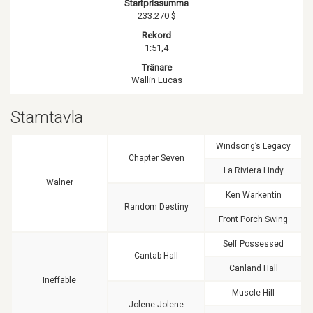
Startprissumma
233.270 $
Rekord
1:51,4
Tränare
Wallin Lucas
Stamtavla
Windsong’s Legacy
Chapter Seven
La Riviera Lindy
Walner
Ken Warkentin
Random Destiny
Front Porch Swing
Self Possessed
Cantab Hall
Canland Hall
Ineffable
Muscle Hill
Jolene Jolene