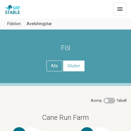
Toggle
navigat
Fölston
Avelshingstar
Föl
Alla
Stuteri
Ikonvy
Tabell
Cane Run Farm