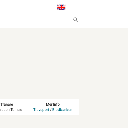
Tränare
Mer Info
ersson Tomas
Travsport
/
Blodbanken