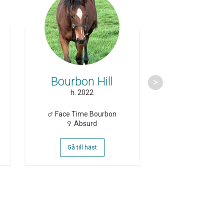
Bourbon Hill
Cheena
h. 2022
s. 2022
Face Time Bourbon
Gimpan
Absurd
Naga Mor
Gå till häst
Gå till häs