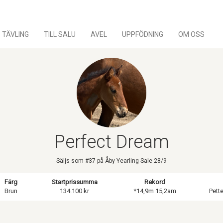
TÄVLING
TILL SALU
AVEL
UPPFÖDNING
OM OSS
Perfect Dream
Säljs som #37 på Åby Yearling Sale 28/9
Färg
Startprissumma
Rekord
Brun
134.100 kr
*14,9m 15,2am
Pett