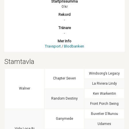
Startprissumma
0 kr
Rekord
-
Tränare
-
Mer Info
Travsport
/
Blodbanken
Stamtavla
Windsong’s Legacy
Chapter Seven
La Riviera Lindy
Walner
Ken Warkentin
Random Destiny
Front Porch Swing
Buvetier D’Aunou
Ganymede
Udames
Vida Loca Bi